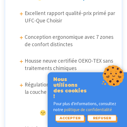
Excellent rapport qualité-prix primé par
UFC-Que Choisir
Conception ergonomique avec 7 zones
de confort distinctes
Housse neuve certifiée OEKO-TEX sans
traitements chimiques
Nous
Régulation thermique optimale grâce à
utilisons
des cookies
la couche de latex
!
Pour plus d'informations, consultez
notre
politique de confidentialité
Déconseillé pour :
ACCEPTER
REFUSER