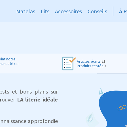
Matelas
Lits
Accessoires
Conseils
À 
oint notre
Articles écrits
21
unauté en
Produits testés
7
ests et bons plans sur
 trouver
LA literie idéale
onnaissance approfondie