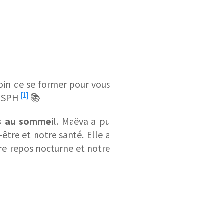
oin de se former pour vous
[1]
 RSPH
📚
es au sommei
l. Maëva a pu
-être et notre santé. Elle a
re repos nocturne et notre