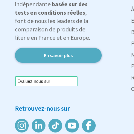
indépendante
basée sur des
À
tests en conditions réelles
,
E
font de nous les leaders de la
comparaison de produits de
B
literie en France et en Europe.
P
M
En savoir plus
P
R
C
Retrouvez-nous sur