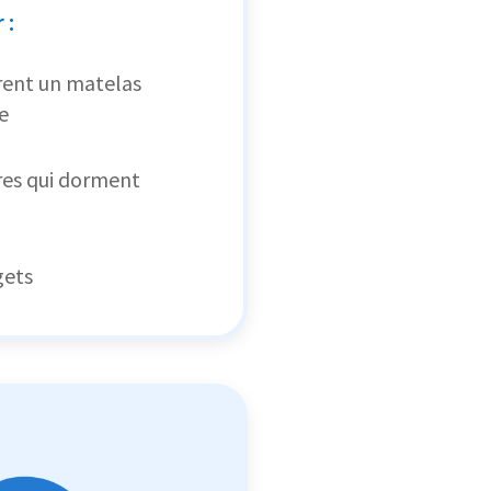
 :
rent un matelas
e
res qui dorment
gets