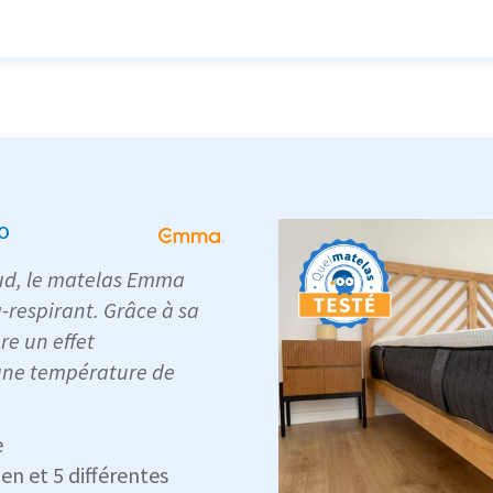
o
aud, le matelas Emma
a-respirant. Grâce à sa
re un effet
 une température de
e
en et 5 différentes