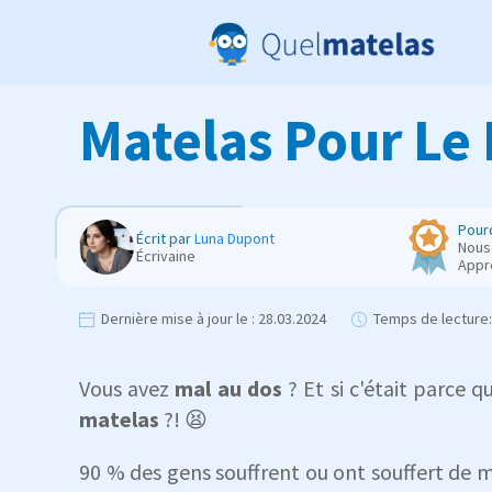
Matelas Pour Le 
Pourq
Écrit par
Luna Dupont
Nous 
Écrivaine
Appr
Dernière mise à jour le :
28.03.2024
Temps de lecture:
Vous avez
mal au dos
? Et si c'était parce 
matelas
?! 😫
90 % des gens souffrent ou ont souffert de 