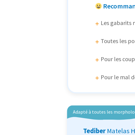
Recommand
Les gabarits 
Toutes les po
Pour les coup
Pour le mal d
Adapté à toutes les morpholo
Tediber
Matelas H