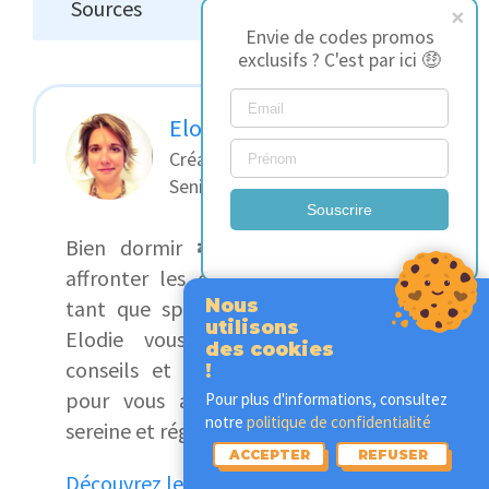
Sources
Envie de codes promos
exclusifs ? C'est par ici 🤑
Elodie Rance
Créatrice de contenu SEO
Senior
Souscrire
Bien dormir 💤 est essentiel pour
affronter les défis de la journée. En
Nous
tant que spécialiste du bien-être 🧘
utilisons
Elodie vous partage ses astuces,
des cookies
conseils et remèdes de grand-mère
!
pour vous aider à passer une nuit
Pour plus d'informations, consultez
notre
politique de confidentialité
sereine et régénératrice.
ACCEPTER
REFUSER
Découvrez le reste de l'équipe