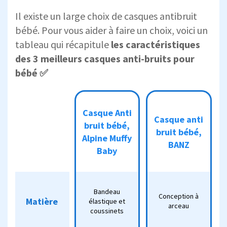
Il existe un
large choix de casques antibruit
bébé. Pour vous aider à faire un choix, voici
un
tableau qui récapitule
les caractéristiques
des 3 meilleurs casques anti-bruits pour
bébé ✅
Casque
Casque Anti
Anti bruit
Casque
Casque
Casque anti
bruit bébé,
bébé,
anti bruit
anti-bruit
bruit bébé,
Alpine
bébé,
bébé,
Alpine Muffy
BANZ
Muffy
BANZ
BBTKCARE
Baby
Baby
Bandeau
Bandeau
élastique
Conception
Casque
Conception à
Matière
Matière
élastique et
et
à arceau
arceau
serre-tête
coussinets
coussinets