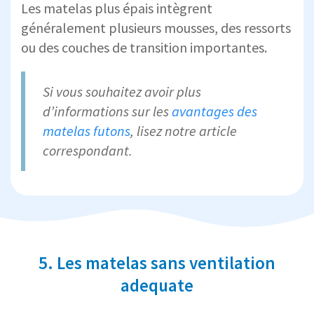
PROFIL DU DORMEUR
Les matelas plus épais intègrent
recommandée
généralement plusieurs mousses, des ressorts
ou des couches de transition importantes.
Adulte (usage
22 cm
quotidien)
Si vous souhaitez avoir plus
d’informations sur les
avantages des
Personne de +100
matelas futons
, lisez notre article
25–28 cm
kg
correspondant.
Couple (2
dormeurs
28–30 cm
réguliers)
5. Les matelas sans ventilation
adequate