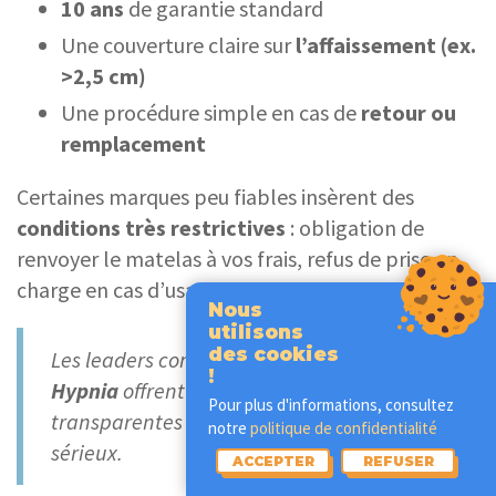
10 ans
de garantie standard
Une couverture claire sur
l’affaissement (ex.
>2,5 cm)
Une procédure simple en cas de
retour ou
remplacement
Certaines marques peu fiables insèrent des
conditions très restrictives
: obligation de
renvoyer le matelas à vos frais, refus de prise en
charge en cas d’usage normal.
Nous
utilisons
des cookies
Les leaders comme
Emma, Tediber, Kipli,
!
Hypnia
offrent des garanties claires et
Pour plus d'informations, consultez
transparentes — ce qui est aussi un gage de
notre
politique de confidentialité
sérieux.
ACCEPTER
REFUSER