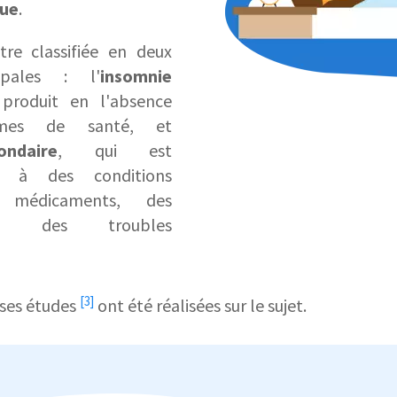
que
.
tre classifiée en deux
cipales : l'
insomnie
 produit en l'absence
èmes de santé, et
ndaire
, qui est
ée à des conditions
 médicaments, des
ou des troubles
[3]
es études
ont été réalisées sur le sujet.