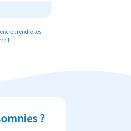
 entreprendre les
meil.
nsomnies ?