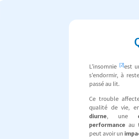
[2]
L'
insomnie
est 
s'endormir, à res
passé au lit.
Ce trouble affect
qualité de vie, 
diurne
, une
performance
au t
peut avoir un
impac