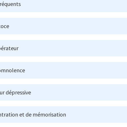
fréquents
coce
érateur
somnolence
eur dépressive
entration et de mémorisation