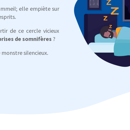
ommeil; elle empiète sur
esprits.
rtir de ce cercle vicieux
prises de somnifères
?
onstre silencieux.