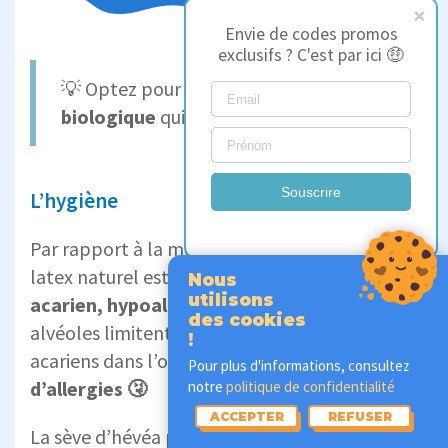
Envie de codes promos
exclusifs ? C'est par ici 🤑
💡 Optez pour une
housse en coton
biologique
qui est respirante et douce.
Souscrire
L’hygiène
Par rapport à la mousse viscoélastique, le
latex naturel est
naturellement anti-
Nous
utilisons
acarien, hypoallergénique
. Ces micro-
des cookies
alvéoles limitent le développement des
!
acariens dans l’oreiller et
limitent le risque
Pour plus d'informations, consultez
d’allergies 🤧
notre
politique de confidentialité
ACCEPTER
REFUSER
La sève d’hévéa possède également des