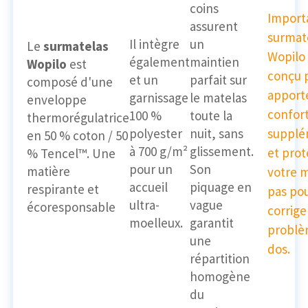
coins
Importa
assurent
surmat
Il intègre
un
Le
surmatelas
Wopilo 
également
maintien
Wopilo
est
conçu 
et un
parfait sur
composé d'une
apport
garnissage
le matelas
enveloppe
confor
100 %
toute la
thermorégulatrice
polyester
nuit, sans
supplé
en 50 % coton / 50
à 700 g/m²
glissement.
et pro
% Tencel™. Une
pour un
Son
matière
votre m
accueil
piquage en
respirante et
pas po
ultra-
vague
écoresponsable
corrige
moelleux.
garantit
problè
une
dos.
répartition
homogène
du