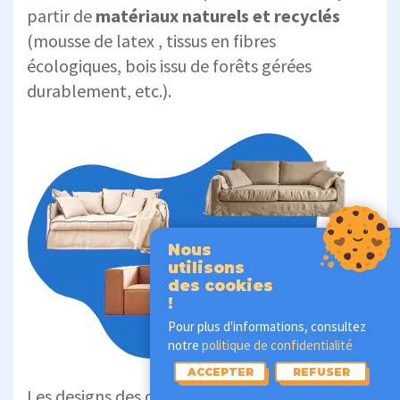
partir de
matériaux naturels et recyclés
(mousse de latex , tissus en fibres
écologiques, bois issu de forêts gérées
durablement, etc.).
Nous
utilisons
des cookies
!
Pour plus d'informations, consultez
notre
politique de confidentialité
ACCEPTER
REFUSER
Les designs des canapés Kipli sont
épurés
et