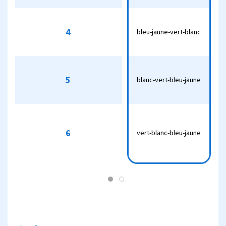
bleu-
4
4
bleu-jaune-vert-blanc
jaune-
6
vert-blanc
blanc-
5
5
blanc-vert-bleu-jaune
vert-bleu-
7
jaune
vert-
blanc-
6
vert-blanc-bleu-jaune
6
8
bleu-
jaune