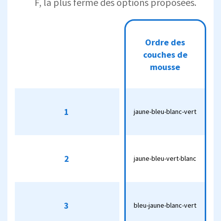
F, la plus ferme des options proposées.
Ordre
Ordre des
des
Dureté
couches
couches de
(1-10)
de
mousse
mousse
jaune-
1
1
bleu-
4.5
jaune-bleu-blanc-vert
blanc-vert
jaune-
2
2
bleu-vert-
jaune-bleu-vert-blanc
5
blanc
bleu-
3
3
bleu-jaune-blanc-vert
jaune-
6
blanc-vert