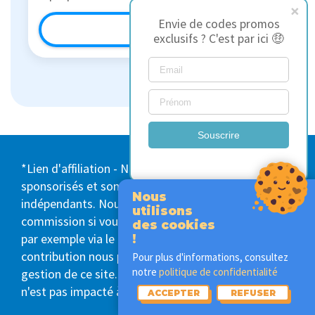
Envie de codes promos
En savoir plus
exclusifs ? C'est par ici 🤑
Souscrire
*Lien d'affiliation - Nos articles ne sont pas
sponsorisés et sont écrits par nos testeurs
Nous
indépendants. Nous pouvons toutefois toucher une
utilisons
commission si vous achetez un produit via nos liens,
des cookies
par exemple via le bouton "Vérifier le prix". Cette
!
contribution nous permet de payer les frais de
Pour plus d'informations, consultez
notre
politique de confidentialité
gestion de ce site. Le prix d'achat de ces produits
n'est pas impacté à la hausse du fait de ces liens.
ACCEPTER
REFUSER