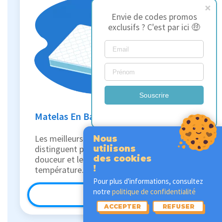
Envie de codes promos
exclusifs ? C'est par ici 🤑
Souscrire
Matelas En Bambou
Les meilleurs matelas en bambou se
Nous
distinguent par leur respirabilité, leur
utilisons
douceur et leur capacité à réguler la
des cookies
!
température.
Pour plus d'informations, consultez
notre
politique de confidentialité
En savoir plus
ACCEPTER
REFUSER