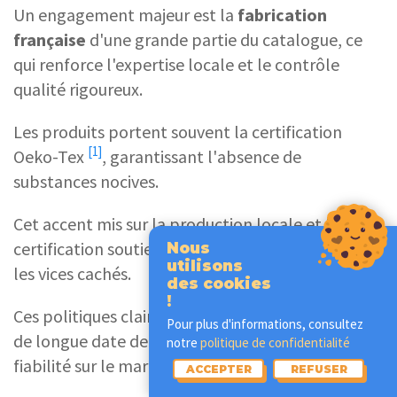
Un engagement majeur est la
fabrication
française
d'une grande partie du catalogue, ce
qui renforce l'expertise locale et le contrôle
qualité rigoureux.
Les produits portent souvent la certification
[1]
Oeko-Tex
, garantissant l'absence de
substances nocives.
Cet accent mis sur la production locale et la
certification soutient les garanties légales contre
Nous
utilisons
les vices cachés.
des cookies
!
Ces politiques claires, combinées à la réputation
Pour plus d'informations, consultez
de longue date de la marque, témoignent de sa
notre
politique de confidentialité
fiabilité sur le marché français de la literie.
ACCEPTER
REFUSER