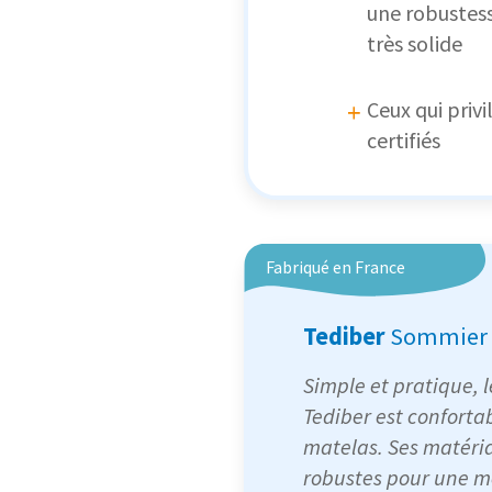
une robustess
très solide
Ceux qui priv
certifiés
Fabriqué en France
Tediber
Sommier 
Simple et pratique, 
Tediber est confortab
matelas. Ses matéria
robustes pour une me