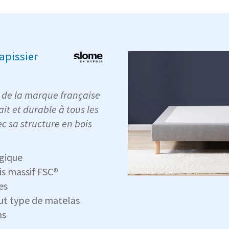
pissier
 de la marque française
ait et durable à tous les
c sa structure en bois
gique
is massif FSC®
es
ut type de matelas
ns