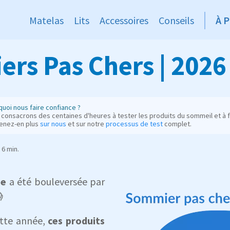
Matelas
Lits
Accessoires
Conseils
À 
rs Pas Chers | 2026
uoi nous faire confiance ?
consacrons des centaines d'heures à tester les produits du sommeil et à fo
enez-en plus
sur nous
et sur notre
processus de test
complet.
6 min.
ie
a été bouleversée par

ette année,
ces produits