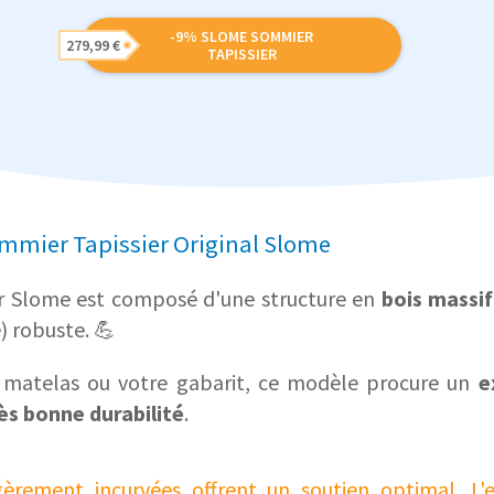
-9% SLOME SOMMIER
279,99 €
TAPISSIER
ommier Tapissier Original Slome
er Slome est composé d'une structure en
bois massif
) robuste. 💪
e matelas ou votre gabarit, ce modèle procure un
ex
ès bonne durabilité
.
gèrement incurvées offrent un soutien optimal. L