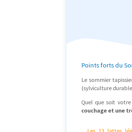
Points forts du S
Le sommier tapissi
(sylviculture durable
Quel que soit votr
couchage et une tr
Les 13 lattes lé