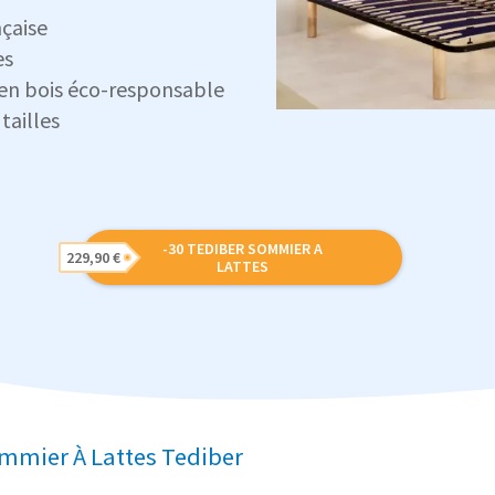
nçaise
es
 en bois éco-responsable
tailles
-30 TEDIBER SOMMIER A
229,90 €
LATTES
ommier À Lattes Tediber