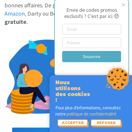
bonnes affaires. De plus, les revendeurs comme
Envie de codes promos
Amazon
, Darty ou Boulanger offrent la
livraison
exclusifs ? C'est par ici 🤑
gratuite
.
Souscrire
Nous
utilisons
des cookies
!
Pour plus d'informations, consultez
notre
politique de confidentialité
ACCEPTER
REFUSER