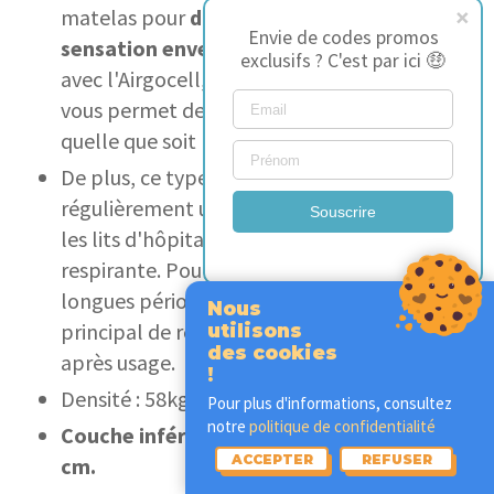
matelas pour
donner ce moelleux et cette
Envie de codes promos
sensation enveloppante.
En combinaison
exclusifs ? C'est par ici 🤑
avec l'Airgocell, cette couche de confort
vous permet de dormir confortablement
quelle que soit la position.
De plus, ce type de mousse est
régulièrement utilisé dans les matelas pour
Souscrire
les lits d'hôpitaux grâce à ses vertus
respirante. Pour les personnes allongés de
longues périodes, elle a pour avantage
Nous
principal de reprendre facilement sa forme
utilisons
des cookies
après usage.
!
Densité : 58kg/m3.
Pour plus d'informations, consultez
notre
politique de confidentialité
Couche inférieure : mousse froide de 17
ACCEPTER
REFUSER
cm.