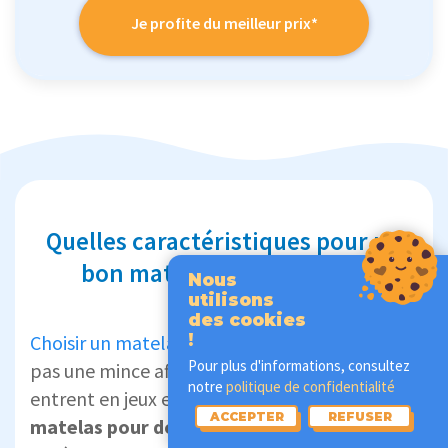
Je profite du meilleur prix*
Quelles caractéristiques pour un
bon matelas pour couple ?
Nous
utilisons
des cookies
Choisir un matelas
pour dormir seul n'est déjà
!
Pour plus d'informations, consultez
pas une mince affaire. De nombreux critères
notre
politique de confidentialité
entrent en jeux et l'offre est vaste. Trouver un
ACCEPTER
REFUSER
matelas pour dormir confortablement à 2