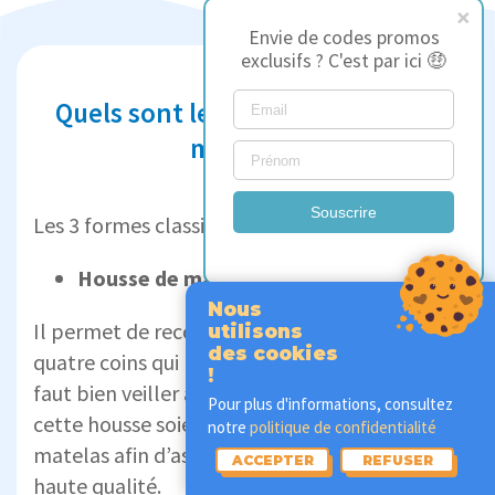
Envie de codes promos
exclusifs ? C'est par ici 🤑
Quels sont les types de protège-
matelas ?
Souscrire
Les 3 formes classiques de protège-matelas :
Housse de matelas
Nous
Il
permet de recouvrir le matelas grâce à ses
utilisons
des cookies
quatre coins qui le fixent parfaitement, mais il
!
faut bien veiller à ce que les dimensions de
Pour plus d'informations, consultez
cette housse soient la même que celles du
notre
politique de confidentialité
matelas afin d’assurer une protection de
ACCEPTER
REFUSER
haute qualité.