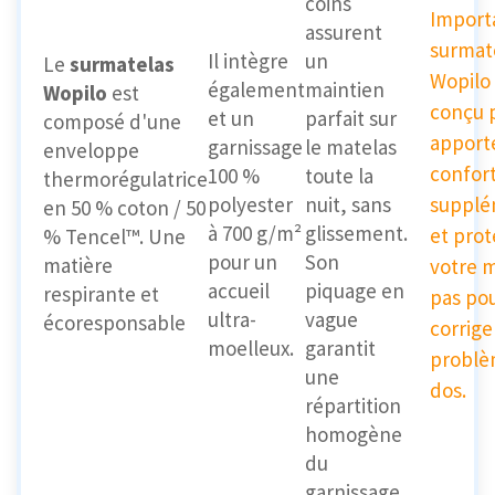
coins
Importa
assurent
surmat
Il intègre
un
Le
surmatelas
Wopilo 
également
maintien
Wopilo
est
conçu 
et un
parfait sur
composé d'une
apport
garnissage
le matelas
enveloppe
confor
100 %
toute la
thermorégulatrice
polyester
nuit, sans
supplé
en 50 % coton / 50
à 700 g/m²
glissement.
et pro
% Tencel™. Une
pour un
Son
matière
votre m
accueil
piquage en
respirante et
pas po
ultra-
vague
écoresponsable
corrige
moelleux.
garantit
problè
une
dos.
répartition
homogène
du
garnissage.