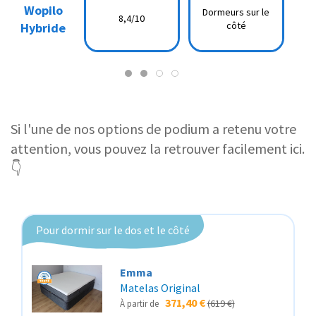
Wopilo
Wopilo
Dormeurs sur le
Dormeurs sur le
8,4/10
8,4/10
Hybride
côté
Hybride
Hybride
côté
n
Si l'une de nos options de podium a retenu votre
attention, vous pouvez la retrouver facilement ici.
👇
Pour dormir sur le dos et le côté
Emma
Matelas Original
371,40 €
(619 €)
À partir de