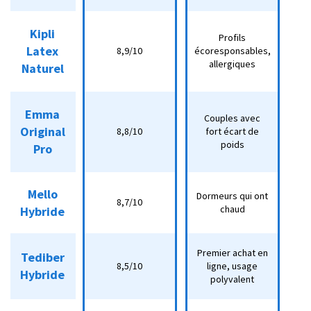
Kipli
Kipli
Profils
Profils
Latex
Latex
Latex
8,9/10
écoresponsables,
8,9/10
écoresponsables,
naturel
n
allergiques
allergiques
Naturel
Naturel
Emma
Emma
Couples avec
Couples avec fort
Hybride
Original
Original
8,8/10
fort écart de
Hy
8,8/10
écart de poids
premium
n
poids
Pro
Pro
Mello
Mello
Dormeurs qui ont
Dormeurs qui ont
8,7/10
8,7/10
Hybride
chaud
Hybride
Hybride
chaud
n
Premier achat en
Premier achat en
Tediber
Tediber
8,5/10
ligne, usage
8,5/10
ligne, usage
Hybride
Hybride
Hybride
n
polyvalent
polyvalent