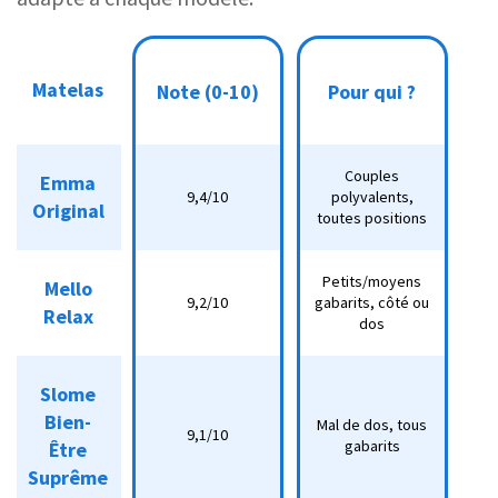
Note
Matelas
Matelas
Note (0-10)
(0-
Pour qui ?
Pour qui ?
Technologie
T
E
10)
Couples
Emma
Couples
Emma
9,4/10
polyvalents,
Hybride
9,4/10
polyvalents,
Original
n
Original
toutes positions
toutes positions
Petits/moyens
Petits/moyens
Mello
Mello
Mémoire de
9,2/10
9,2/10
gabarits, côté ou
gabarits, côté ou
Relax
forme
n
Relax
dos
dos
Slome
Slome
Bien-
Bien-
Mal de dos, tous
Mal de dos, tous
9,1/10
9,1/10
Hybride
gabarits
Être
Être
gabarits
n
Suprême
Suprême