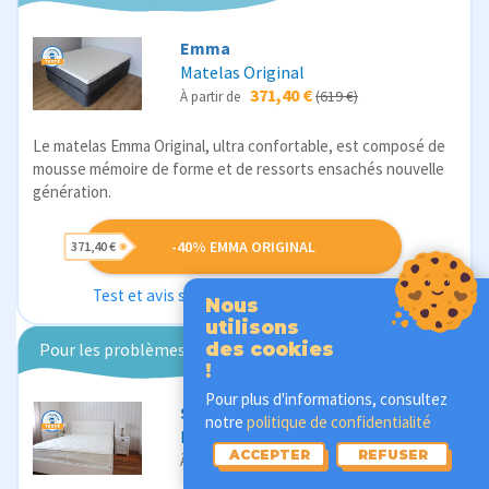
Emma
Matelas Original
371,40 €
(619 €)
À partir de
Le matelas Emma Original, ultra confortable, est composé de
mousse mémoire de forme et de ressorts ensachés nouvelle
génération.
-40% EMMA ORIGINAL
371,40 €
Test et avis sur le matelas Emma Original
Nous
utilisons
Pour les problèmes de dos
des cookies
!
Pour plus d'informations, consultez
Slome
notre
politique de confidentialité
Matelas Bien-être Suprême
ACCEPTER
REFUSER
429,99 €
(479,99 €)
À partir de