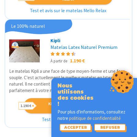
Test et avis sur le matelas Mello Relax
Le 100% naturel
Kipli
Matelas Latex Naturel Premium
1.190 €
À partir de
Le matelas Kipli a une face de type moyen-ferme et une face
souple. C'est actuellement le meilleur matelas en latex
naturel. Il ne contient aucun produit chimique et s'ajuste
Nous
parfaitement à votre morphologie.
utilisons
des cookies
KIPLI LATEX NATUREL
!
1.190 €
MATELAS
Pour plus d'informations, consultez
notre
politique de confidentialité
Test et avis sur le matelas
ACCEPTER
REFUSER