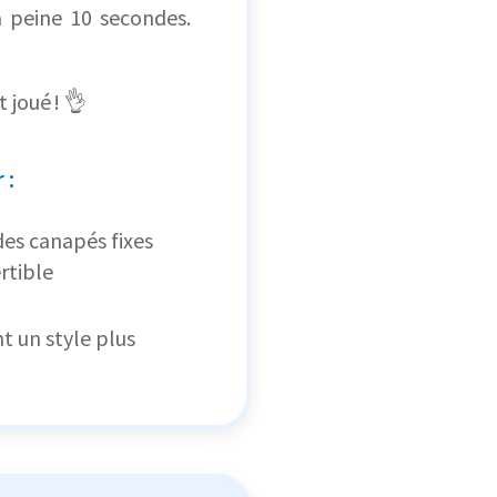
 à peine 10 secondes.
 joué ! 👌
 :
des canapés fixes
rtible
 un style plus