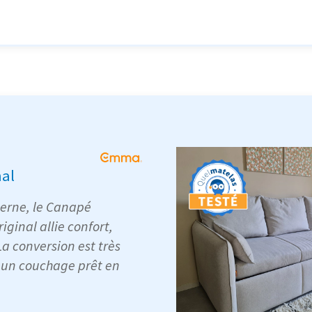
nal
erne, le Canapé
ginal allie confort,
 La conversion est très
r un couchage prêt en