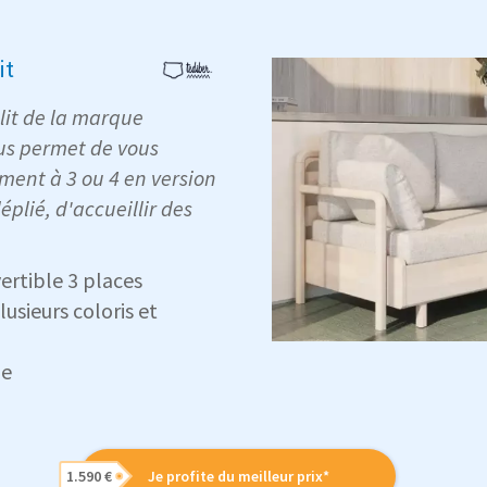
it
lit de la marque
us permet de vous
ement à 3 ou 4 en version
éplié, d'accueillir des
ertible 3 places
usieurs coloris et
le
1.590 €
Je profite du meilleur prix*