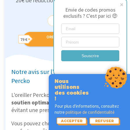
20€ de réduction supplémentaire avec le
code
Envie de codes promos
exclusifs ? C'est par ici 🤑
PKQM20
OREILLER UNIVERSEL
79 €
PERCKO
Souscrire
Notre avis sur l’oreiller Universel
Percko
Nous
utilisons
des cookies
L'oreiller Percko est conçu pour offrir un
!
soutien optimal des cervicales
tout en
Pour plus d'informations, consultez
évitant une pression excessive.
notre
politique de confidentialité
ACCEPTER
REFUSER
Vous pouvez choisir parmi quatre options de