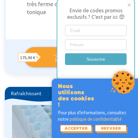
très ferme ou un matelas extrêmement
Envie de codes promos
tonique
exclusifs ? C'est par ici 🤑
-20% NYTE AIR
175,90 €
SURMATELAS
Souscrire
Nous
utilisons
Rafraîchissant
des cookies
!
Pour plus d'informations, consultez
notre
politique de confidentialité
ACCEPTER
REFUSER