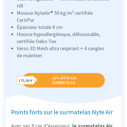
HR
Mousse NyteAir® 50 kg/m³ certifiée
CertiPur
Épaisseur totale 8 cm
Housse hypoallergénique, déhoussable,
certifiée Oeko-Tex
Verso 3D Mesh ultra respirant + 4 sangles
de maintien
-20% NYTE AIR
175,90 €
SURMATELAS
Points forts sur le surmatelas Nyte Air
Avec ses 8 cm d’épaisseur,
le surmatelas Air