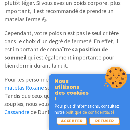
plutôt léger. Si vous avez un poids corporel plus
important, il est recommandé de prendre un
matelas ferme 💪
Cependant, votre poids n'est pas le seul critère
dans le choix d'un degré de fermeté. En effet, il
est important de connaître
sa position de
sommeil
qui est également importante pour
bien dormir durant la nuit.
Pour les personnes aimant les surfaces fermes, le
Nous
matelas Roxane
sera plus adapté à vos attentes.
utilisons
des cookies
Tandis que ceux qui préfèrent les matelas
!
souples, nous vous conseillons le
matelas
Pour plus d'informations, consultez
Cassandre
de Dunlopillo.
notre
politique de confidentialité
ACCEPTER
REFUSER