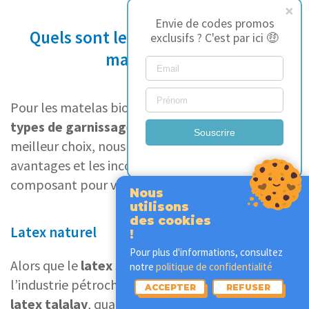
Envie de codes promos
Quels sont les différents types de
exclusifs ? C'est par ici 🤑
matelas bio ?
Pour les matelas bio bébé, il existe
différents
types de garnissage
. Pour vous aider à faire le
Souscrire
meilleur choix, nous vous expliquons les
avantages et les inconvénients de chaque
composant pour votre nourrisson.
Nous
utilisons
des cookies
Latex naturel
!
Pour plus d'informations, consultez
Alors que le
latex synthétique
est issu de
notre
politique de confidentialité
l’industrie pétrochimique, le
latex naturel
, ou
ACCEPTER
REFUSER
latex talalay
, quant à lui, provient de l’
hévéa
.