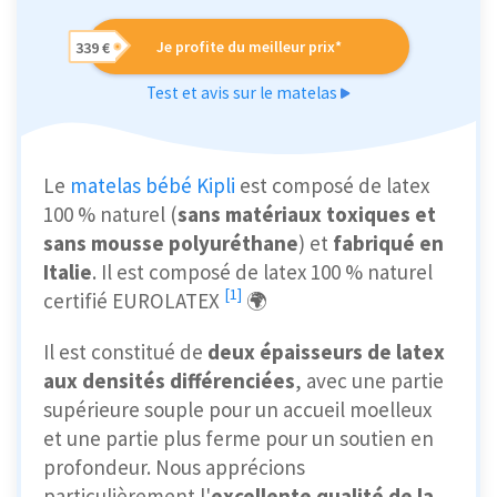
Je profite du meilleur prix*
339 €
Test et avis sur le matelas
Le
matelas bébé Kipli
est composé de latex
100 % naturel (
sans matériaux toxiques et
sans mousse polyuréthane
) et
fabriqué en
Italie
. Il est composé de latex 100 % naturel
[1]
certifié
EUROLATEX
🌍
Il est constitué de
deux épaisseurs de latex
aux densités différenciées
, avec une partie
supérieure souple pour un accueil moelleux
et une partie plus ferme pour un soutien en
profondeur. Nous apprécions
particulièrement l'
excellente qualité de la