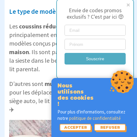
Envie de codes promos
Le type de modèle
exclusifs ? C'est par ici 🤑
Les
coussins réducteurs bébé
se déclinent
principalement en deux catégories. Il y a des
modèles conçus pour une
utilisation à la
maison
. Ils sont parfaits pour dormir ou faire
Souscrire
la sieste dans le berceau, sur le canapé ou le
lit parental.
D’autres sont
multifonctions
et conviennent
Nous
pour les déplacements. Ils s’installent dans le
utilisons
des cookies
siège auto, le lit de voyage, la poussette, etc.
!
✈️
Pour plus d'informations, consultez
notre
politique de confidentialité
ACCEPTER
REFUSER