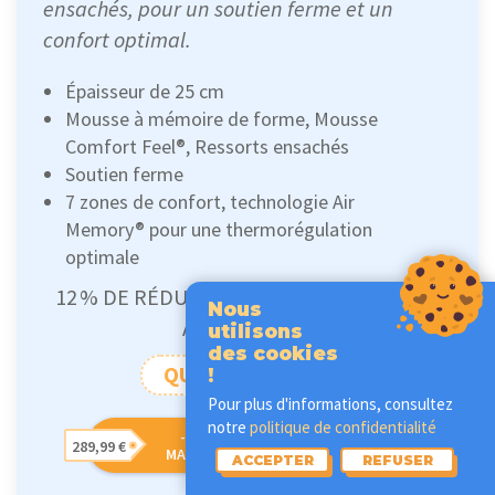
ensachés, pour un soutien ferme et un
confort optimal.
Épaisseur de 25 cm
Mousse à mémoire de forme, Mousse
Comfort Feel®, Ressorts ensachés
Soutien ferme
7 zones de confort, technologie Air
Memory® pour une thermorégulation
optimale
12 % DE RÉDUCTION SUPPLÉMENTAIRES
Nous
AVEC LE CODE
utilisons
des cookies
QUELMATELAS12
!
Pour plus d'informations, consultez
notre
politique de confidentialité
-40% MORPHEA BED
289,99 €
MATELAS PREMIUM JADE
ACCEPTER
REFUSER