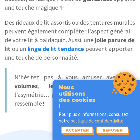
une touche magique ✨
Des rideaux de lit assortis ou des tentures murales
peuvent également compléter l'aspect général
de votre lit à baldaquin. Aussi, une
jolie parure de
lit
ou un
linge de lit tendance
peuvent apporter
une touche de personnalité.
N’hésitez pas à vous amuser avec
les
volumes
,
les tailles
des nœuds,
Nous
utilisons
l’asymétrie… pour que votre chambre vous
des cookies
ressemble !
!
Pour plus d'informations, consultez
notre
politique de confidentialité
ACCEPTER
REFUSER