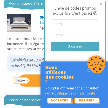
Pour un support ferme
Envie de codes promos
exclusifs ? C'est par ici 🤑
Slome
Lit Scandinave
249,99 €
(399,99 €)
À partir de
Le lit scandinave Slome séduit avec sont style design et
intemporel. Il est également durable et robuste grâce à sa
Souscrire
structure et ses lattes en bois.
"Bénéficiez de 10% de réduction avec notre code
exclusif QUELMATELAS10."
Nous
utilisons
des cookies
-37% SLOME LIT
249,99 €
!
SCANDINAVE
Pour plus d'informations, consultez
notre
politique de confidentialité
Pour une bonne ventilation
ACCEPTER
REFUSER