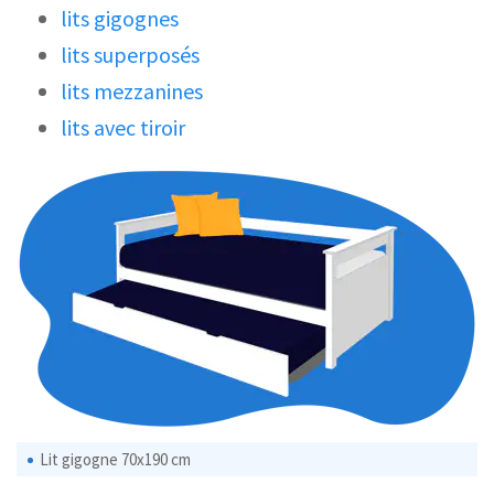
lits gigognes
lits superposés
lits mezzanines
lits avec tiroir
Lit gigogne 70x190 cm