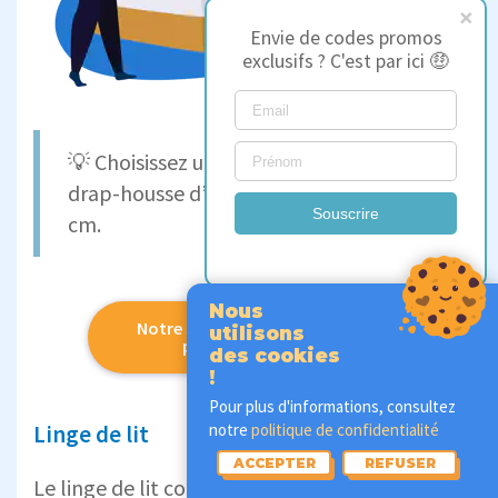
Envie de codes promos
exclusifs ? C'est par ici 🤑
💡 Choisissez un protège-matelas et un
drap-housse d’une dimension de 70x190
Souscrire
cm.
Nous
Notre sélection des meilleurs
utilisons
protège-matelas
des cookies
!
Pour plus d'informations, consultez
Linge de lit
notre
politique de confidentialité
ACCEPTER
REFUSER
Le linge de lit comprend
les draps, les taies