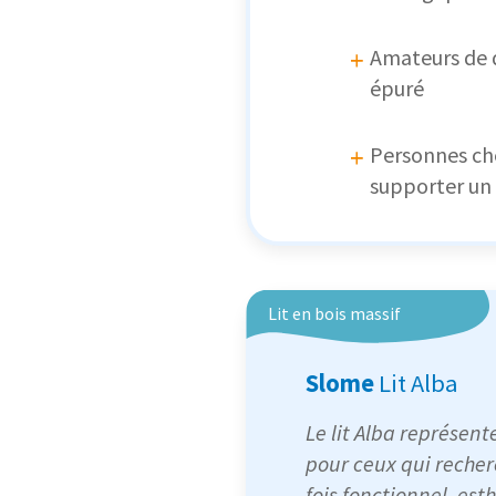
Amateurs de 
épuré
Personnes che
supporter un 
Lit en bois massif
Slome
Lit Alba
Le lit Alba représent
pour ceux qui reche
fois fonctionnel, est