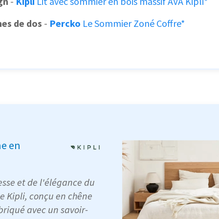
gn
-
Kipli
Lit avec sommier en bois massif AVA Kipli*
mes de dos
-
Percko
Le Sommier Zoné Coffre*
me en
esse et de l'élégance du
de Kipli, conçu en chêne
briqué avec un savoir-