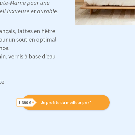
Haute-Marne pour une
il luxueuse et durable.
ançais, lattes en hêtre
pour un soutien optimal
nce,
ain, vernis à base d'eau
te
1.390 €
Je profite du meilleur prix*