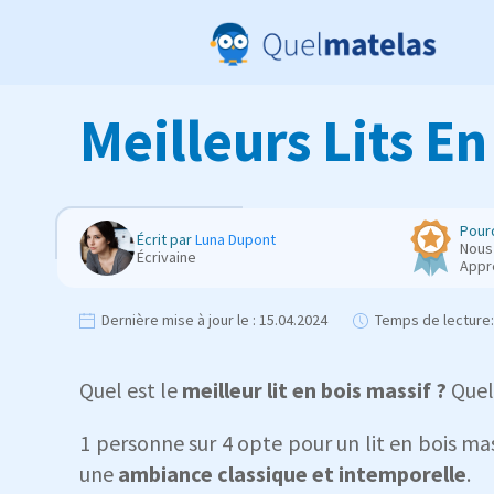
Meilleurs Lits En
Pourq
Écrit par
Luna Dupont
Nous 
Écrivaine
Appr
Dernière mise à jour le :
15.04.2024
Temps de lecture:
Quel est le
meilleur lit en bois massif ?
Quel 
1 personne sur 4 opte pour un lit en bois mass
une
ambiance classique et intemporelle
.