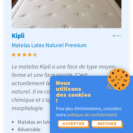
Kipli
Matelas Latex Naturel Premium
Le matelas Kipli a une face de type moyen-
ferme et une face souple. C'est
actuellement le meilleur matelas en latex
Nous
utilisons
naturel. Il ne contient aucun produit
des cookies
chimique et s'ajuste parfaitement à votre
!
morphologie.
Pour plus d'informations, consultez
notre
politique de confidentialité
Matelas en latex 100 % bio
ACCEPTER
REFUSER
Réversible