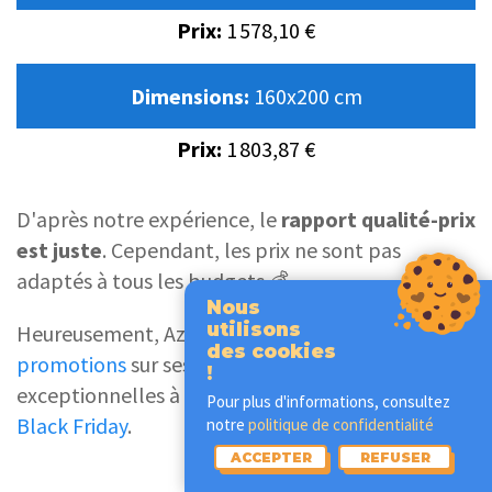
Prix:
1 578,10 €
Dimensions:
160x200 cm
Prix:
1 803,87 €
D'après notre expérience, le
rapport qualité-prix
est juste
. Cependant, les prix ne sont pas
adaptés à tous les budgets 💰
Nous
utilisons
Heureusement, Aznar propose régulièrement des
des cookies
promotions
sur ses articles. Aussi, profitez d’offres
!
exceptionnelles à l’occasion des
soldes
ou du
Pour plus d'informations, consultez
Black Friday
.
notre
politique de confidentialité
ACCEPTER
REFUSER