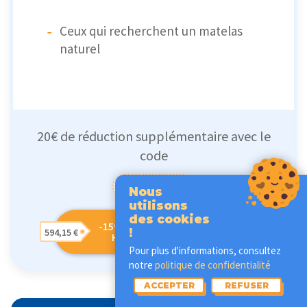
Ceux qui recherchent un matelas
naturel
20€ de réduction supplémentaire avec le
code
PKQM20
Nous
utilisons
des cookies
-15% PERCKO MATELAS
!
594,15 €
HYBRIDE PREMIUM
Pour plus d'informations, consultez
notre
politique de confidentialité
ACCEPTER
REFUSER