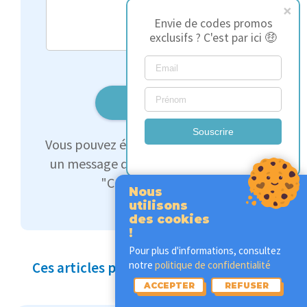
Envie de codes promos
exclusifs ? C'est par ici 🤑
Soumettre
Souscrire
Vous pouvez également nous envoyer
un message directement via la page
"Contactez-nous".
Nous
utilisons
des cookies
!
Pour plus d'informations, consultez
Ces articles pourraient vous intéresser
notre
politique de confidentialité
ACCEPTER
REFUSER