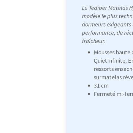
Le Tediber Matelas Hy
modèle le plus techn
dormeurs exigeants 
performance, de réc
fraîcheur.
Mousses haute 
QuietInfinite, 
ressorts ensach
surmatelas réve
31 cm
Fermeté mi-fer