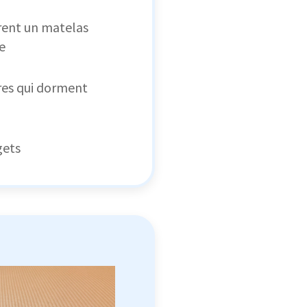
rent un matelas
e
res qui dorment
gets