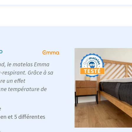
o
aud, le matelas Emma
a-respirant. Grâce à sa
re un effet
 une température de
e
en et 5 différentes