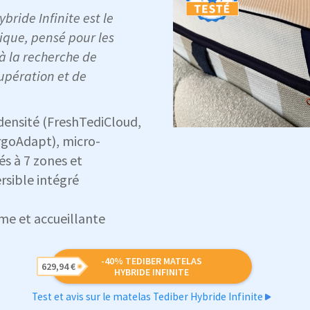
bride Infinite est le
ique, pensé pour les
à la recherche de
upération et de
densité (FreshTediCloud,
ErgoAdapt), micro-
és à 7 zones et
rsible intégré
me et accueillante
-40% TEDIBER MATELAS
629,94 €
HYBRIDE INFINITE
Test et avis sur le matelas Tediber Hybride Infinite