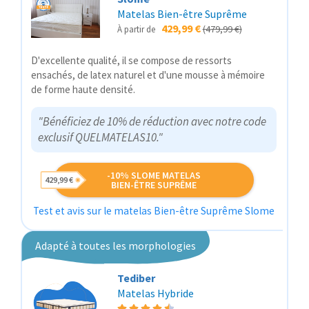
Matelas Bien-être Suprême
429,99 €
(479,99 €)
À partir de
D'excellente qualité, il se compose de ressorts
ensachés, de latex naturel et d'une mousse à mémoire
de forme haute densité.
"Bénéficiez de 10% de réduction avec notre code
exclusif QUELMATELAS10."
-10% SLOME MATELAS
429,99 €
BIEN-ÊTRE SUPRÊME
Test et avis sur le matelas Bien-être Suprême Slome
Adapté à toutes les morphologies
Tediber
Matelas Hybride