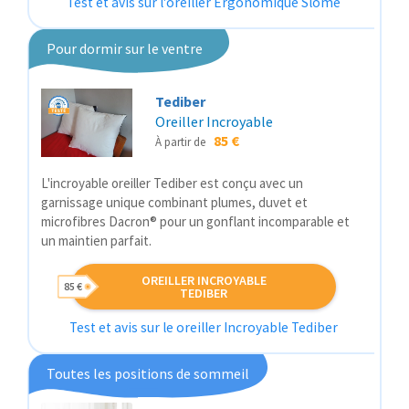
Test et avis sur l'oreiller Ergonomique Slome
Pour dormir sur le ventre
Tediber
Oreiller Incroyable
85 €
À partir de
L'incroyable oreiller Tediber est conçu avec un
garnissage unique combinant plumes, duvet et
microfibres Dacron® pour un gonflant incomparable et
un maintien parfait.
OREILLER INCROYABLE
85 €
TEDIBER
Test et avis sur le oreiller Incroyable Tediber
Toutes les positions de sommeil