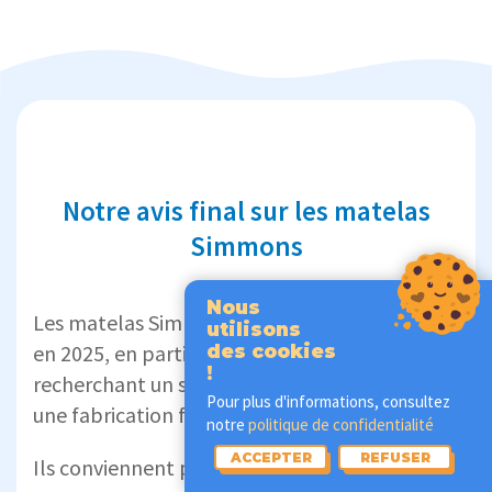
Notre avis final sur les matelas
Simmons
Nous
Les matelas Simmons restent une valeur sûre
utilisons
en 2025, en particulier pour les dormeurs
des cookies
!
recherchant un soutien structuré, durable et
Pour plus d'informations, consultez
une fabrication française.
notre
politique de confidentialité
ACCEPTER
REFUSER
Ils conviennent particulièrement :