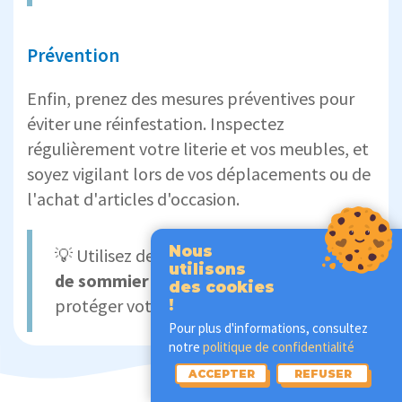
Prévention
Enfin, prenez des mesures préventives pour
éviter une réinfestation. Inspectez
régulièrement votre literie et vos meubles, et
soyez vigilant lors de vos déplacements ou de
l'achat d'articles d'occasion.
Nous
💡 Utilisez des
housses de matelas et
utilisons
de sommier anti-punaises de lit
pour
des cookies
protéger votre lit.
!
Pour plus d'informations, consultez
notre
politique de confidentialité
ACCEPTER
REFUSER