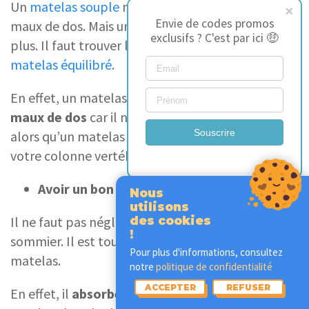
Un
matelas souple
n’est pas adapté pour les
Envie de codes promos
maux de dos. Mais un
matelas trop ferme
non
exclusifs ? C'est par ici 🤑
plus. Il faut trouver le juste milieu, avec un
matelas équilibré
.
En effet, un matelas trop ferme
accentuera vos
maux de dos
car il n’épousera pas votre corps
Souscrire
alors qu’un matelas mou ne maintiendra pas
votre colonne vertébrale.
Avoir un bon sommier
Nous
utilisons
Il ne faut pas négliger l’importance d’un bon
des cookies
!
sommier. Il est tout aussi important qu’un bon
Pour plus d'informations, consultez
matelas.
notre
politique de confidentialité
ACCEPTER
REFUSER
En effet, il
absorbe un tiers de vos mouvements