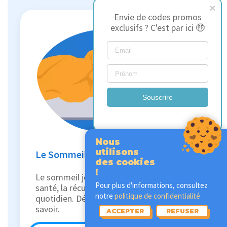
Envie de codes promos
exclusifs ? C'est par ici 🤑
Souscrire
Nous
utilisons
Le Sommeil
des cookies
!
Le sommeil joue un rôle essentiel sur la
Pour plus d'informations, consultez
santé, la récupération et le bien-être au
notre
politique de confidentialité
quotidien. Découvrez tout ce qu’il faut
savoir.
ACCEPTER
REFUSER