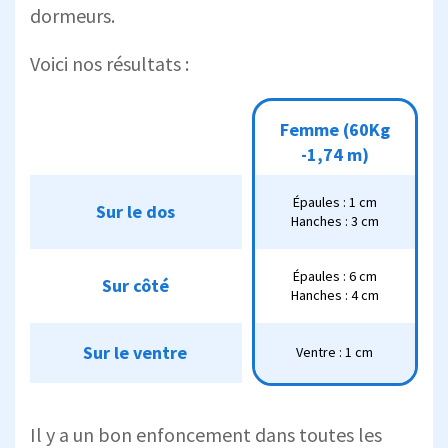
dormeurs.
Voici nos résultats :
Femme (60Kg -1,74
Femme (60Kg
m)
-1,74 m)
Épaules : 1 cm
Épaules : 1 cm
Sur le dos
Sur le dos
Hanches : 3 cm
Hanches : 3 cm
Épaules : 6 cm
Épaules : 6 cm
Sur côté
Sur côté
Hanches : 4 cm
Hanches : 4 cm
Sur le ventre
Sur le ventre
Ventre : 1 cm
Ventre : 1 cm
Il y a un bon enfoncement dans toutes les