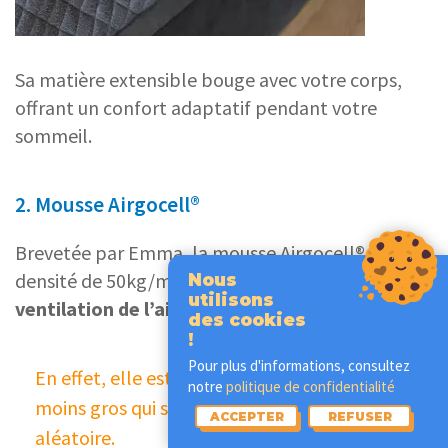
Sa matière extensible bouge avec votre corps,
offrant un confort adaptatif pendant votre
sommeil.
2. Mousse Airgocell®
Brevetée par Emma, la mousse Airgocell® (dune
densité de 50kg/m³) favorise une
bonne
Nous
utilisons
ventilation de l’air
.
des cookies
!
Pour plus d'informations, consultez
En effet, elle est constellée de trous plus ou
notre
politique de confidentialité
moins gros qui sont disposés de façon
ACCEPTER
REFUSER
aléatoire.