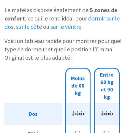
Le matelas dispose également de
5 zones de
confort
, ce qui le rend idéal pour
dormir sur le
dos
,
sur le côté
ou
sur le ventre
.
Voici un tableau rapide pour montrer pour quel
type de dormeur et quelle position l’Emma
Original est le plus adapté :
Entre
Entre
Plus
Moins
Moins
60 kg
60 kg
de
de 60
de 60
d
et 90
90
et 90
kg
kg
kg
kg
kg
👍👍
👍👍
👍
Dos
Dos
👍👍👍
👍👍👍
👍
👍
👍