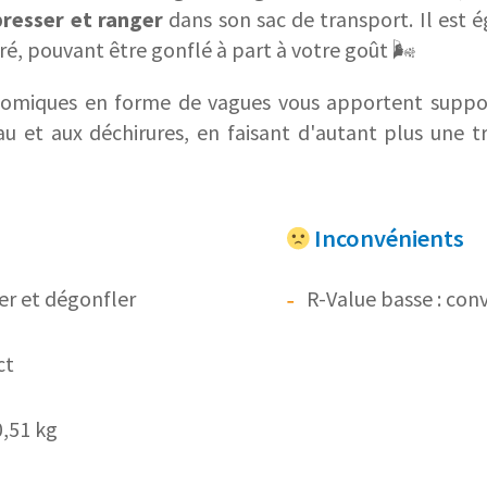
presser et ranger
dans son sac de transport. Il est
ré, pouvant être gonflé à part à votre goût 🌬️
miques en forme de vagues vous apportent support 
'eau et aux déchirures, en faisant d'autant plus une 
Inconvénients
ler et dégonfler
R-Value basse : conv
ct
0,51 kg