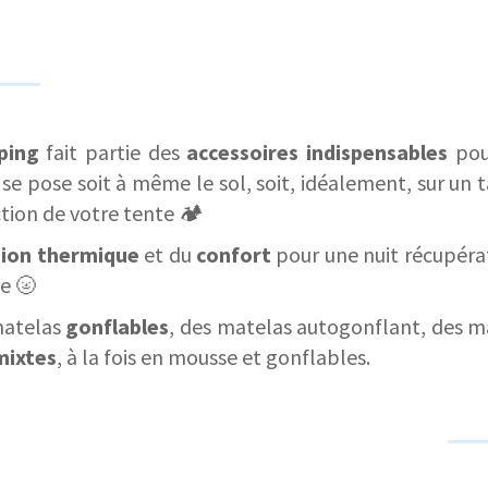
ping
fait partie des
accessoires indispensables
pou
Il se pose soit à même le sol, soit, idéalement, sur un 
ction de votre tente 🏕️
tion thermique
et du
confort
pour une nuit récupérat
e 🌝
matelas
gonflables
, des matelas autogonflant, des 
mixtes
, à la fois en mousse et gonflables.