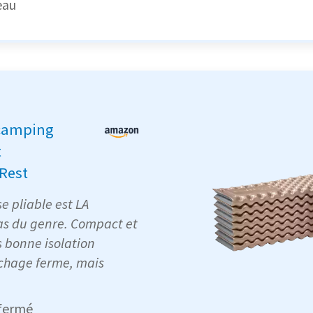
eau
camping
t
Rest
 pliable est LA
as du genre. Compact et
ès bonne isolation
chage ferme, mais
 fermé