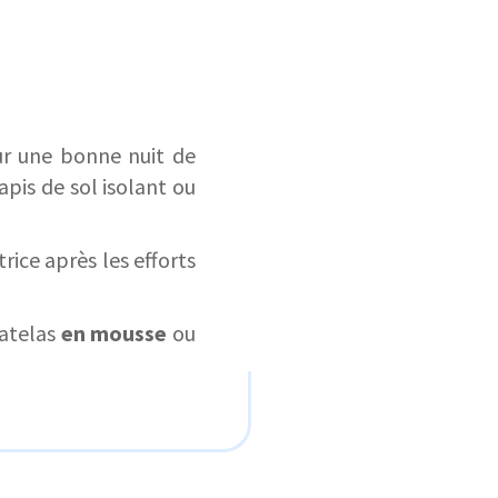
r une bonne nuit de
tapis de sol isolant ou
rice après les efforts
matelas
en mousse
ou