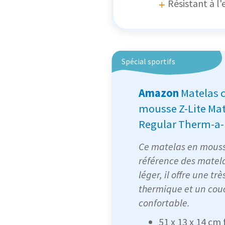
Résistant à l'
Spécial sportifs
Amazon
Matelas 
mousse Z-Lite Ma
Regular Therm-a-
Ce matelas en mousse
référence des matel
léger, il offre une tr
thermique et un cou
confortable.
‎51 x 13 x 14 cm