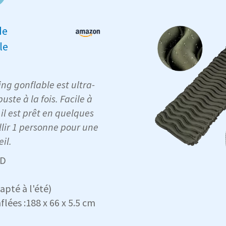
de
le
g gonflable est ultra-
uste à la fois. Facile à
 il est prêt en quelques
llir 1 personne pour une
il.
0D
dapté à l'été)
lées :188 x 66 x 5.5 cm