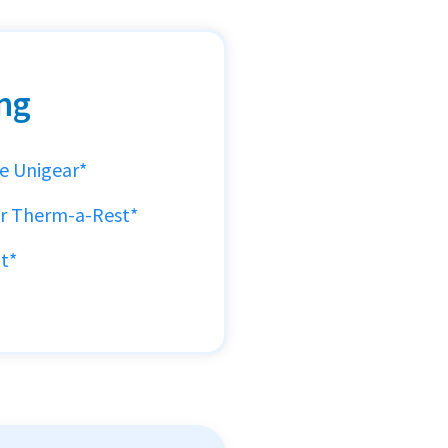
ng
e Unigear*
ar Therm-a-Rest*
t*