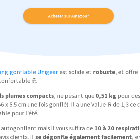
Acheter sur Amazon*
ng gonflable Unigear
est solide et
robuste
, et offr
 confortable 💪
ds plumes compacts
, ne pesant que
0,51 kg
pour des
66 x 5.5 cm une fois gonflé). Il a une Value-R de 1,3 ce 
ble pour l'été.
autogonflant mais il vous suffira de
10 à 20 respirat
vis clients. Il
se dégonfle également facilement
, 