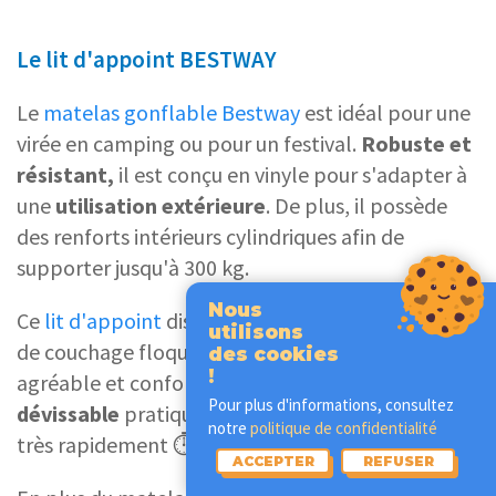
Le lit d'appoint BESTWAY
Le
matelas gonflable Bestway
est idéal pour une
virée en camping ou pour un festival.
Robuste et
résistant,
il est conçu en vinyle pour s'adapter à
une
utilisation extérieure
. De plus, il possède
des renforts intérieurs cylindriques afin de
supporter jusqu'à 300 kg.
Nous
Ce
lit d'appoint
dispose également d'une surface
utilisons
de couchage floquée au toucher velours très
des cookies
!
agréable et confortable. Grâce à une
soupape
Pour plus d'informations, consultez
dévissable
pratique, il se gonfle et se dégonfle
notre
politique de confidentialité
très rapidement ⏱
ACCEPTER
REFUSER