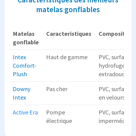
matelas gonflables
Matelas
Caracteristiques
Composition
gonflable
Intex
Haut de gamme
PVC, surface
Comfort-
hydrofuge
Plush
extradouce
Downy
Pas cher
PVC, surface
Intex
en velours
Active Era
Pompe
PVC, surface
électrique
imperméable