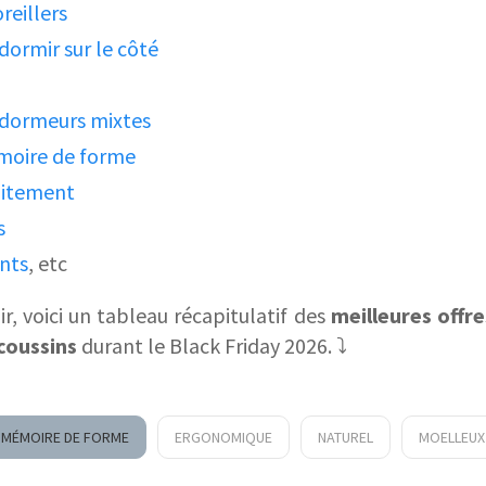
reillers
 dormir sur le côté
dormeurs mixtes
oire de forme
aitement
s
nts
, etc
ir, voici un tableau récapitulatif des
meilleures offr
coussins
durant le Black Friday 2026. ⤵️
MÉMOIRE DE FORME
ERGONOMIQUE
NATUREL
MOELLEUX