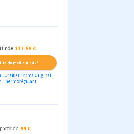
rtir de
117,99 €
fite du meilleur prix*
sur l'Oreiller Emma Original
t Thermorégulant
 partir de
99 €