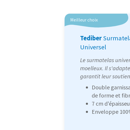
Meilleur choix
Tediber
Surmatel
Universel
Le surmatelas univers
moelleux. Il s'adapte
garantit leur soutien
Double garniss
de forme et fib
7 cm d'épaisseu
Enveloppe 100