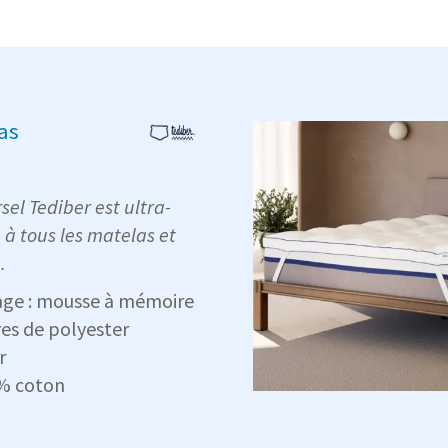
as
el Tediber est ultra-
 à tous les matelas et
.
age : mousse à mémoire
res de polyester
r
% coton