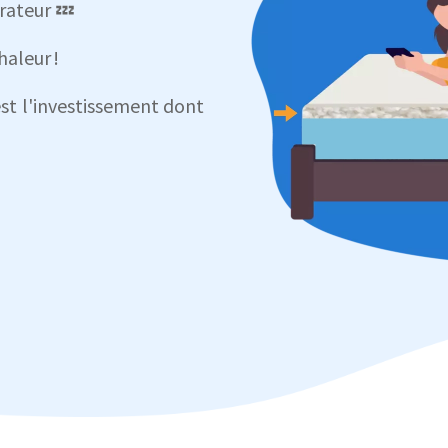
arateur 💤
haleur !
st l'investissement dont