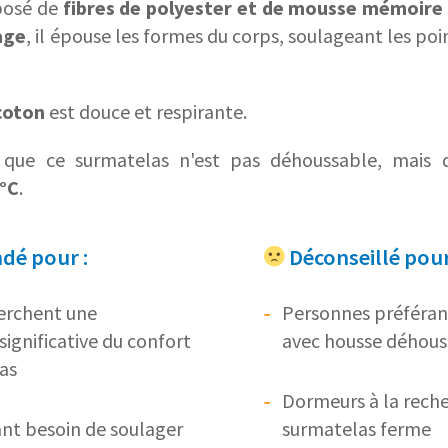
posé de
fibres de polyester et de mousse mémoire
age
, il épouse les formes du corps, soulageant les poi
coton
est douce et respirante.
que ce surmatelas n'est pas déhoussable, mais q
°C
.
é pour :
Déconseillé pour
herchent une
Personnes préféran
significative du confort
avec housse déhou
as
Dormeurs à la rech
nt besoin de soulager
surmatelas ferme