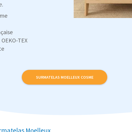
e.
rme
nçaise
et OEKO-TEX
te
SURMATELAS MOELLEUX COSME
urmatelas Moelleux