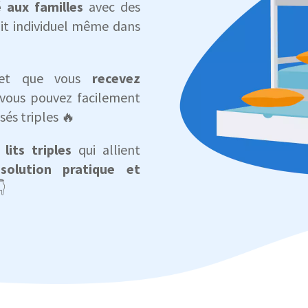
 aux familles
avec des
lit individuel même dans
s et que vous
recevez
 vous pouvez facilement
sés triples 🔥
lits triples
qui allient
e
solution pratique et
👇