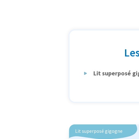
Les
Lit superposé g
Lit superposé gigogne