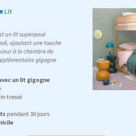
e
Lit
est un lit superposé
essé, ajoutant une touche
uceur à la chambre de
supplémentaire gigogne
avec un lit gigogne
e
in tressé
ts
pendant 30 jours
icile