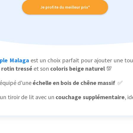
Je profite du meilleur prix*
iple Malaga
est un choix parfait pour ajouter une to
n
rotin tressé
et son
coloris beige naturel
💯
 équipé d'une
échelle en bois de chêne massif
✅
un tiroir de lit avec un
couchage supplémentaire
, i