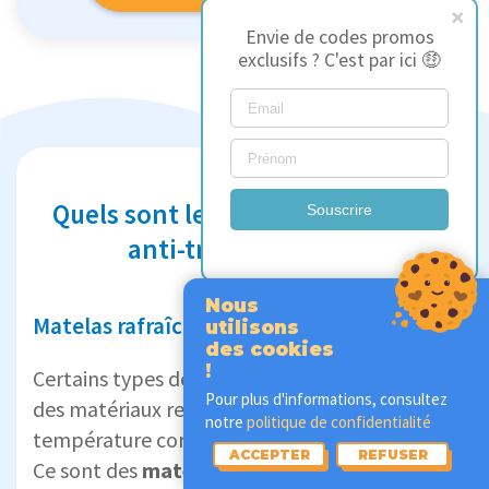
Envie de codes promos
exclusifs ? C'est par ici 🤑
Quels sont les meilleurs matelas
Souscrire
anti-transpiration ?
Nous
Matelas rafraîchissants anti-transpiration
utilisons
des cookies
!
Certains types de matelas sont conçus avec
Pour plus d'informations, consultez
des matériaux respirants qui régulent la
notre
politique de confidentialité
température corporelle 💧, idéal pour l'été.
ACCEPTER
REFUSER
Ce sont des
matelas rafraîchissants
!