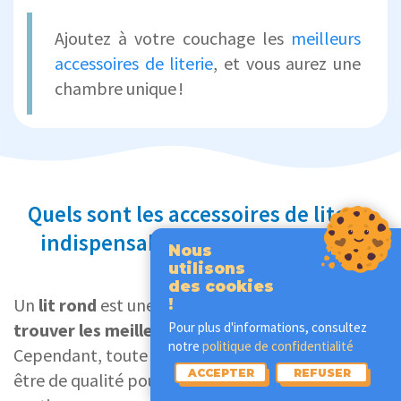
Ajoutez à votre couchage les
meilleurs
accessoires de literie
, et vous aurez une
chambre unique !
Quels sont les accessoires de literie
indispensables pour un lit rond ?
Nous
utilisons
des cookies
Un
lit rond
est une très bonne initiative pour
!
trouver les meilleures positions de sommeil
.
Pour plus d'informations, consultez
notre
politique de confidentialité
Cependant, toute votre literie doit également
ACCEPTER
REFUSER
être de qualité pour davantage de confort et de