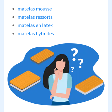
matelas mousse
matelas ressorts
matelas en latex
matelas hybrides