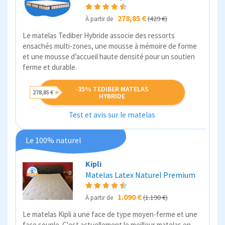
278,85 €
(429 €)
À partir de
Le matelas Tediber Hybride associe des ressorts
ensachés multi-zones, une mousse à mémoire de forme
et une mousse d’accueil haute densité pour un soutien
ferme et durable.
-35% TEDIBER MATELAS
278,85 €
HYBRIDE
Test et avis sur le matelas
Le 100% naturel
Kipli
Matelas Latex Naturel Premium
1.090 €
(1.190 €)
À partir de
Le matelas Kipli a une face de type moyen-ferme et une
face souple. C'est actuellement le meilleur matelas en