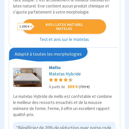
latex naturel. Il ne contient aucun produit chimique et
s'ajuste parfaitement à votre morphologie.
KIPLI LATEX NATUREL
1.090 €
MATELAS
Test et avis sur le matelas
Adapté à toutes les morphologies
Mello
Matelas Hybride
359 €
(709 €)
À partir de
Le matelas Hybride de mello est confotable et combine
le meilleur des ressorts ensachés et de la mousse
mémoire de forme. Ferme, il offre un excellent rapport
qualité-prix.
"Bénéficiez de 20% de réduction avec notre code