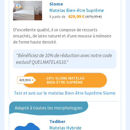
Slome
Matelas Bien-être Suprême
429,99 €
(479,99 €)
À partir de
D'excellente qualité, il se compose de ressorts
ensachés, de latex naturel et d'une mousse à mémoire
de forme haute densité.
"Bénéficiez de 10% de réduction avec notre code
exclusif QUELMATELAS10."
-10% SLOME MATELAS
429,99 €
BIEN-ÊTRE SUPRÊME
Test et avis sur le matelas Bien-être Suprême Slome
Adapté à toutes les morphologies
Tediber
Matelas Hybride