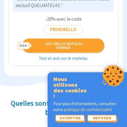
exclusif QUELMATELAS."
-20% avec le code
PRIVEMELLO
-25% MELLO MATELAS
359 €
HYBRIDE
Test et avis sur le matelas
Nous
utilisons
des cookies
!
Quelles sont les alternatives au lit
Pour plus d'informations, consultez
notre
politique de confidentialité
banquette ?
ACCEPTER
REFUSER